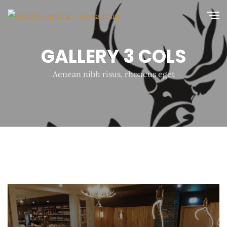
GALLERY 3 COLS
Aenean nibh risus, rhoncus eget